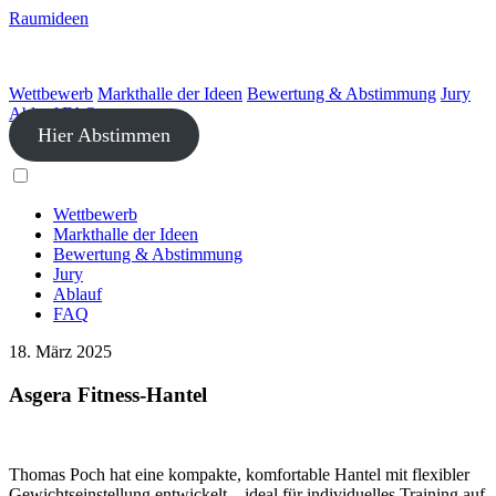
Raumideen
Wettbewerb
Markthalle der Ideen
Bewertung & Abstimmung
Jury
Ablauf
FAQ
Hier Abstimmen
Wettbewerb
Markthalle der Ideen
Bewertung & Abstimmung
Jury
Ablauf
FAQ
18. März 2025
Asgera Fitness-Hantel
Thomas Poch hat eine kompakte, komfortable Hantel mit flexibler
Gewichtseinstellung entwickelt – ideal für individuelles Training auf